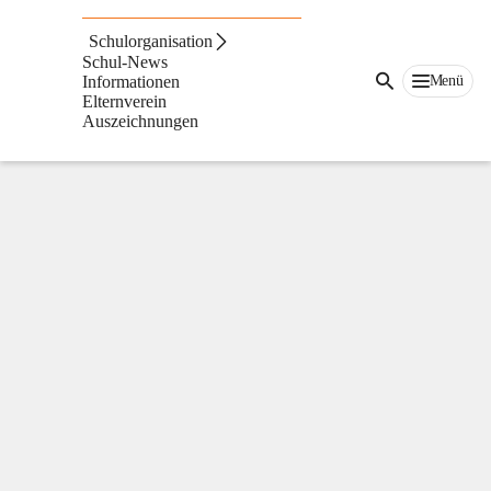
Volksschule
St.
Schulorganisation
Ruprecht
Schul-News
an
Menü
Informationen
der
Elternverein
Raab
Auszeichnungen