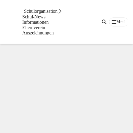
Volksschule
St.
Schulorganisation
Ruprecht
Schul-News
an
Menü
Informationen
der
Elternverein
Raab
Auszeichnungen