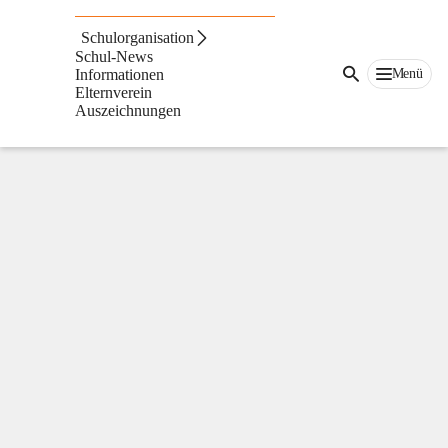
Volksschule
St.
Schulorganisation
Ruprecht
Schul-News
an
Menü
Informationen
der
Elternverein
Raab
Auszeichnungen