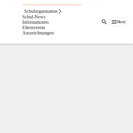
Volksschule
St.
Schulorganisation
Ruprecht
Schul-News
an
Menü
Informationen
der
Elternverein
Raab
Auszeichnungen