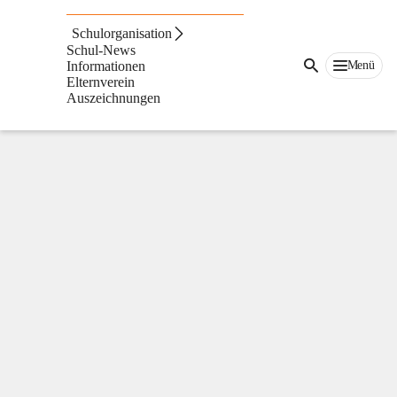
Volksschule
St.
Schulorganisation
Ruprecht
Schul-News
an
Menü
Informationen
der
Elternverein
Raab
Auszeichnungen