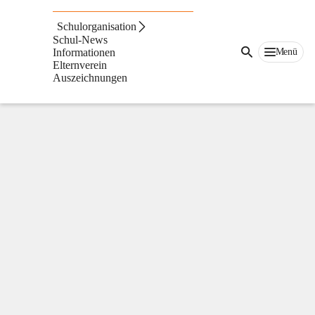
Volksschule
St.
Schulorganisation
Ruprecht
Schul-News
an
Menü
Informationen
der
Elternverein
Raab
Auszeichnungen