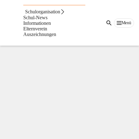
Volksschule
St.
Schulorganisation
Ruprecht
Schul-News
an
Menü
Informationen
der
Elternverein
Raab
Auszeichnungen