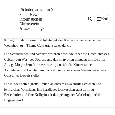
Volksschule St. Ruprecht an der Raab
Schulorganisation
vor 9 Monaten
Schul-News
Menü
Informationen
Elternverein
Workshop zum Thema „Geld und Sparen“ mit Frau Reisenhofer
Auszeichnungen
Am 16. Oktober besuchte uns Frau Reisenhofer gemeinsam mit ihrer 
Kollegin in der Klasse und führte mit den Kindern einen spannenden 
Workshop zum Thema Geld und Sparen durch.
Die Schülerinnen und Schüler erfuhren dabei viel über die Geschichte des 
Geldes, den Wert des Sparens und den sinnvollen Umgang mit Geld im 
Alltag. Mit großem Interesse beteiligten sich die Kinder an den 
Aktivitäten und konnten am Ende ihr neu erworbenes Wissen bei einem 
Quiz unter Beweis stellen.
Die Kinder hatten große Freude an diesem abwechslungsreichen und 
lehrreichen Vormittag. Ein herzliches Dankeschön geht an Frau 
Reisenhofer und ihre Kollegin für den gelungenen Workshop und ihr 
Engagement!